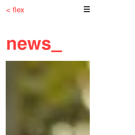
< flex
news
_